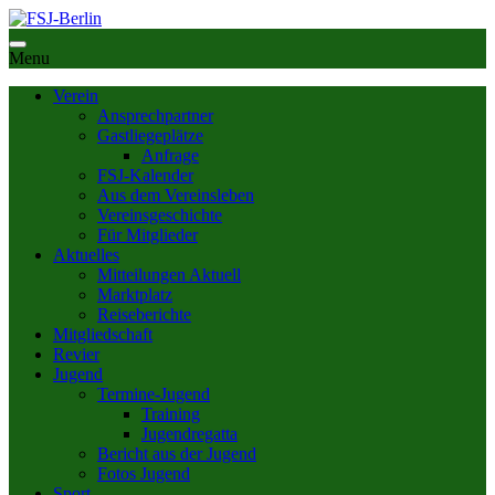
Skip
to
content
Menu
Verein
Ansprechpartner
Gastliegeplätze
Anfrage
FSJ-Kalender
Aus dem Vereinsleben
Vereinsgeschichte
Für Mitglieder
Aktuelles
Mitteilungen Aktuell
Marktplatz
Reiseberichte
Mitgliedschaft
Revier
Jugend
Termine-Jugend
Training
Jugendregatta
Bericht aus der Jugend
Fotos Jugend
Sport