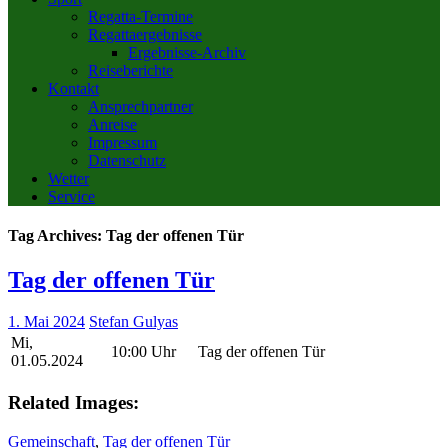
Regatta-Termine
Regattaergebnisse
Ergebnisse-Archiv
Reiseberichte
Kontakt
Ansprechpartner
Anreise
Impressum
Datenschutz
Wetter
Service
Tag Archives:
Tag der offenen Tür
Tag der offenen Tür
1. Mai 2024
Stefan Gulyas
Mi,
10:00 Uhr
Tag der offenen Tür
01.05.2024
Related Images:
Gemeinschaft
,
Tag der offenen Tür